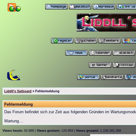
Liddll's Satboard
» Fehlermeldung
Fehlermeldung
Das Forum befindet sich zur Zeit aus folgenden Gründen im Wartungsmod
Wartung....
Views heute:
50.888 |
Views gestern:
120.859 |
Views gesamt:
1.158.281.368