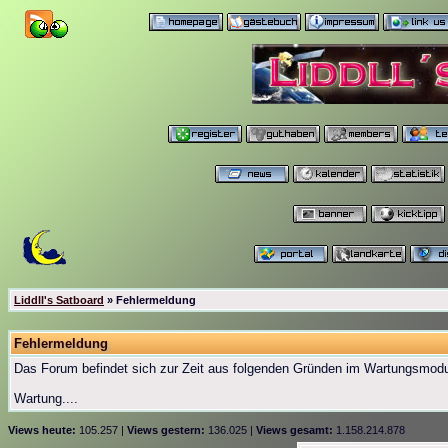
Liddll's Satboard
» Fehlermeldung
Fehlermeldung
Das Forum befindet sich zur Zeit aus folgenden Gründen im Wartungsmod
Wartung....
Views heute:
105.257 |
Views gestern:
136.025 |
Views gesamt:
1.158.214.878