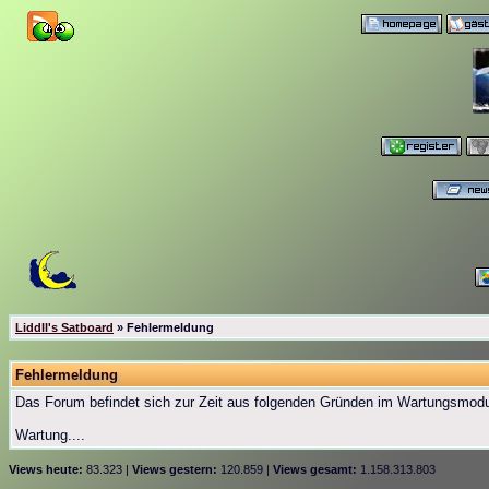
Liddll's Satboard
» Fehlermeldung
Fehlermeldung
Das Forum befindet sich zur Zeit aus folgenden Gründen im Wartungsmod
Wartung....
Views heute:
83.323 |
Views gestern:
120.859 |
Views gesamt:
1.158.313.803