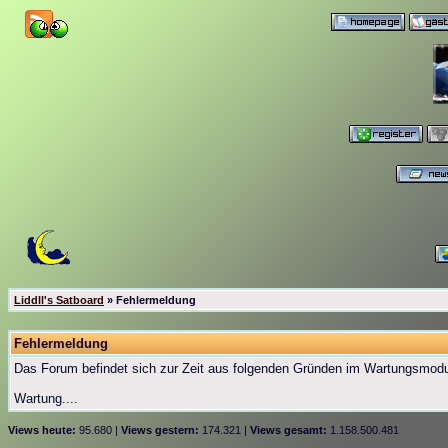
Liddll's Satboard
» Fehlermeldung
Fehlermeldung
Das Forum befindet sich zur Zeit aus folgenden Gründen im Wartungsmod
Wartung....
Views heute:
95.680 |
Views gestern:
174.321 |
Views gesamt:
1.158.500.481