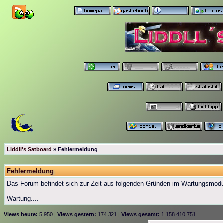
Liddll's Satboard
» Fehlermeldung
Fehlermeldung
Das Forum befindet sich zur Zeit aus folgenden Gründen im Wartungsmod
Wartung....
Views heute:
5.950 |
Views gestern:
174.321 |
Views gesamt:
1.158.410.751