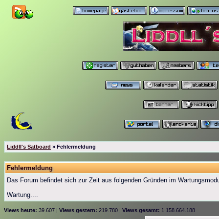
Liddll's Satboard
» Fehlermeldung
Fehlermeldung
Das Forum befindet sich zur Zeit aus folgenden Gründen im Wartungsmod
Wartung....
Views heute:
39.607 |
Views gestern:
219.780 |
Views gesamt:
1.158.664.188