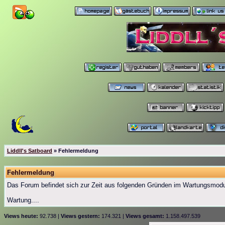
Liddll's Satboard
» Fehlermeldung
Fehlermeldung
Das Forum befindet sich zur Zeit aus folgenden Gründen im Wartungsmod
Wartung....
Views heute:
92.738 |
Views gestern:
174.321 |
Views gesamt:
1.158.497.539